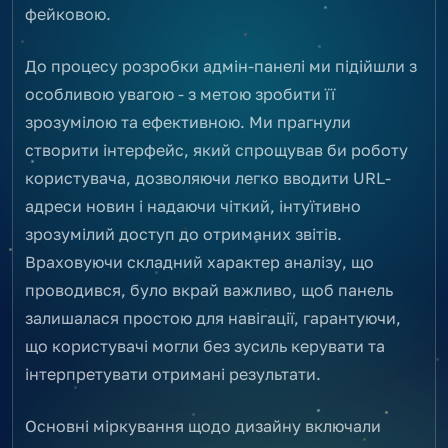
фейковою.
До процесу розробки адмін-панелі ми підійшли з
особливою увагою - з метою зробити її
зрозумілою та ефективною. Ми прагнули
створити інтерфейс, який спрощував би роботу
користувача, дозволяючи легко вводити URL-
адреси новин і надаючи чіткий, інтуїтивно
зрозумілий доступ до отриманих звітів.
Враховуючи складний характер аналізу, що
проводився, було вкрай важливо, щоб панель
залишалася простою для навігації, гарантуючи,
що користувачі могли без зусиль керувати та
інтерпретувати отримані результати.
Основні міркування щодо дизайну включали