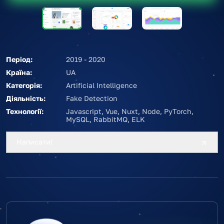
Період:
2019 - 2020
Країна:
UA
Категорія:
Artificial Intelligence
Діяльність:
Fake Detection
Технології:
Javascript
,
Vue
,
Nuxt
,
Node
,
PyTorch
,
MySQL
,
RabbitMQ
,
ELK
Написати!