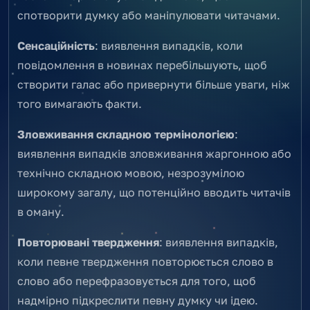
спотворити думку або маніпулювати читачами.
Сенсаційність
: виявлення випадків, коли
повідомлення в новинах перебільшують, щоб
створити галас або привернути більше уваги, ніж
того вимагають факти.
Зловживання складною термінологією
:
виявлення випадків зловживання жаргонною або
технічно складною мовою, незрозумілою
широкому загалу, що потенційно вводить читачів
в оману.
Повторювані твердження
: виявлення випадків,
коли певне твердження повторюється слово в
слово або перефразовується для того, щоб
надмірно підкреслити певну думку чи ідею.