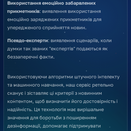
Використання емоційно забарвлених
прикметників
: виявлення використання
емоційно заряджених прикметників для
упередженого сприйняття новин.
Псевдо-експерти
: виявлення сценаріїв, коли
думки так званих "експертів" подаються як
беззаперечні факти.
Використовуючи алгоритми штучного інтелекту
та машинного навчання, наш сервіс ретельно
сканує і зіставляє ці критерії з новинним
контентом, щоб визначити його достовірність і
надійність. Ця технологія має вирішальне
значення для боротьби з поширенням
дезінформації, допомагає підтримувати