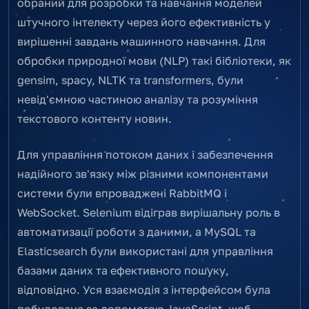
обраний для розробки та навчання моделей
штучного інтелекту через його ефективність у
вирішенні завдань машинного навчання. Для
обробки природної мови (NLP) такі бібліотеки, як
gensim, spacy, NLTK та transformers, були
невід'ємною частиною аналізу та розуміння
текстового контенту новин.
Для управління потоком даних і забезпечення
надійного зв'язку між різними компонентами
системи були впроваджені RabbitMQ і
WebSocket. Selenium відіграв вирішальну роль в
автоматизації роботи з даними, а MySQL та
Elasticsearch були використані для управління
базами даних та ефективного пошуку,
відповідно. Уся взаємодія з інтерфейсом була
побудована за допомогою JavaScript, щоб