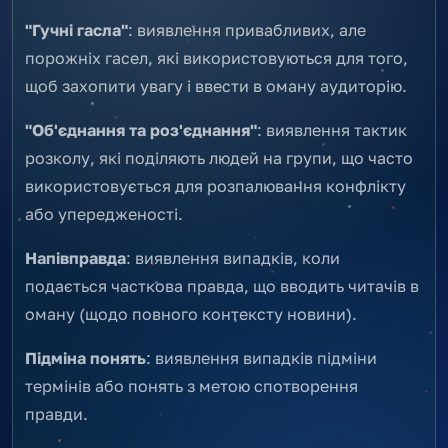
"Гучні гасла"
: виявлення привабливих, але
порожніх гасел, які використовуються для того,
щоб захопити увагу і ввести в оману аудиторію.
"Об'єднання та роз'єднання"
: виявлення тактик
розколу, які поділяють людей на групи, що часто
використовується для розпалювання конфлікту
або упередженості.
Напівправда
: виявлення випадків, коли
подається часткова правда, що вводить читачів в
оману (щодо повного контексту новини).
Підміна понять
: виявлення випадків підміни
термінів або понять з метою спотворення
правди.